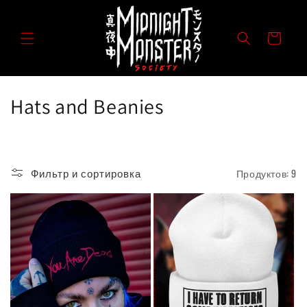
Перейти
к
контенту
Корзина
К
Hats and Beanies
о
л
Фильтр и сортировка
Продуктов: 9
л
е
к
ц
и