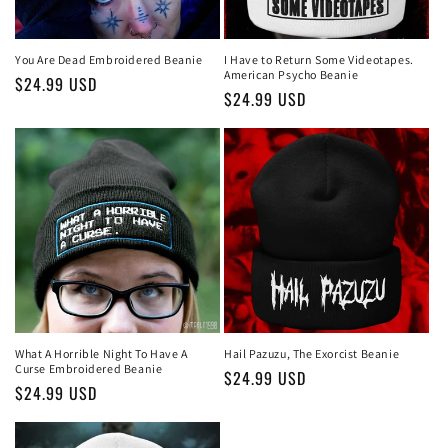
я
:
You Are Dead Embroidered Beanie
I Have to Return Some Videotapes.
American Psycho Beanie
Обычная
$24.99 USD
Обычная
$24.99 USD
цена
цена
What A Horrible Night To Have A
Hail Pazuzu, The Exorcist Beanie
Curse Embroidered Beanie
Обычная
$24.99 USD
Обычная
$24.99 USD
цена
цена